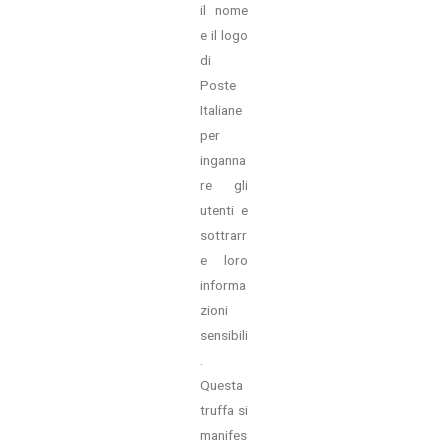
il nome
e il logo
di
Poste
Italiane
per
inganna
re gli
utenti e
sottrarr
e loro
informa
zioni
sensibili
.
Questa
truffa si
manifes