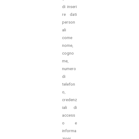
di inseri
re dati
person
ali
come
nome,
cogno
me,
numero
di
telefon
o,
credenz
iali di
access
o e
informa
zioni