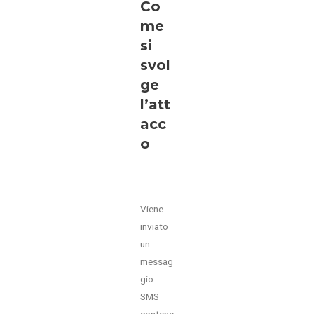
Co
me
si
svol
ge
l’att
acc
o
Viene
inviato
un
messag
gio
SMS
contene