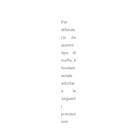
Per
difende
rsi da
questo
tipo di
truffe, è
fondam
entale
adottar
e le
seguent
i
precauz
ioni: