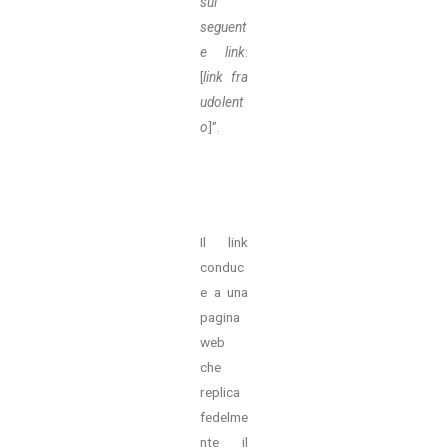
sul
seguent
e link
:
[
link
fra
udolent
o
]”.
Il link
conduc
e a una
pagina
web
che
replica
fedelme
nte il