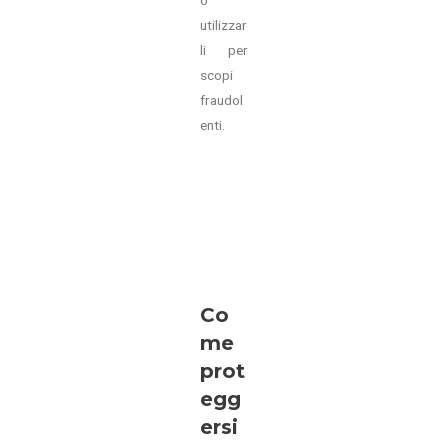
o
utilizzar
li per
scopi
fraudol
enti.
Co
me
prot
egg
ersi